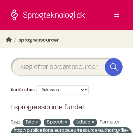
Skip to main content
sprogressourcer
Sortér efter
1 sprogressource fundet
Tags:
Tale
Speech
Udtale
Formater:
http://publications.europa.eu/resource/authority/file-