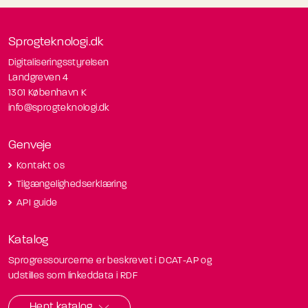
Sprogteknologi.dk
Digitaliseringsstyrelsen
Landgreven 4
1301 København K
info@sprogteknologi.dk
Genveje
Kontakt os
Tilgængelighedserklæring
API guide
Katalog
Sprogressourcerne er beskrevet i DCAT-AP og
udstilles som linkeddata i RDF
Hent katalog