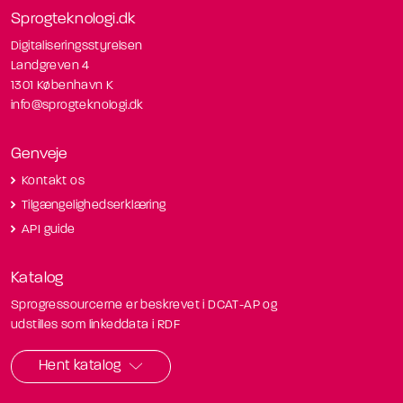
Sprogteknologi.dk
Digitaliseringsstyrelsen
Landgreven 4
1301 København K
info@sprogteknologi.dk
Genveje
Kontakt os
Tilgængelighedserklæring
API guide
Katalog
Sprogressourcerne er beskrevet i DCAT-AP og
udstilles som linkeddata i RDF
Hent katalog