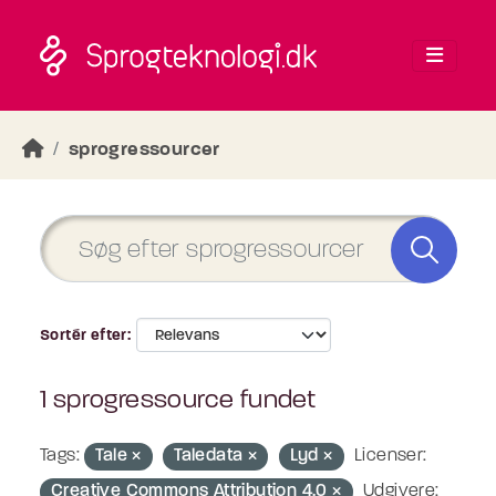
Skip to main content
sprogressourcer
Sortér efter
1 sprogressource fundet
Tags:
Tale
Taledata
Lyd
Licenser:
Creative Commons Attribution 4.0
Udgivere: