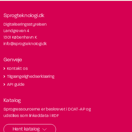
Sprogteknologi.dk
Digitaliseringsstyrelsen
Landgreven 4
1301 København K
info@sprogteknologi.dk
Genveje
Kontakt os
Tilgængelighedserklæring
API guide
Katalog
Sprogressourcerne er beskrevet i DCAT-AP og
udstilles som linkeddata i RDF
Hent katalog