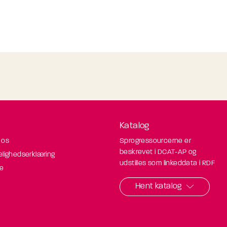
Katalog
 os
Sprogressourcerne er
beskrevet i DCAT-AP og
elighedserklæring
udstilles som linkeddata i RDF
de
Hent katalog