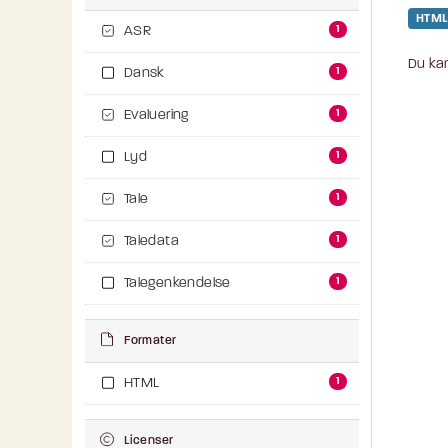
HTML
1
ASR
Du kan
1
Dansk
1
Evaluering
1
Lyd
1
Tale
1
Taledata
1
Talegenkendelse
Formater
1
HTML
Licenser