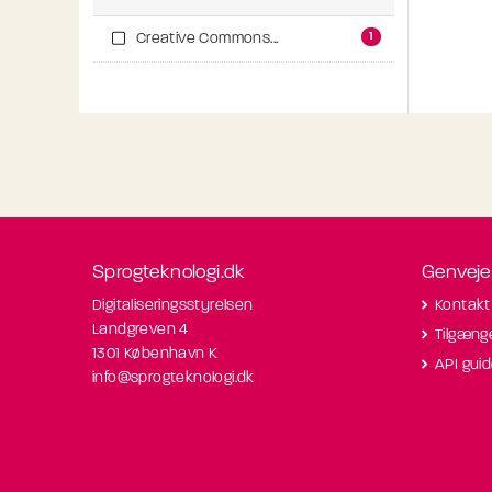
1
Creative Commons...
Sprogteknologi.dk
Genveje
Digitaliseringsstyrelsen
Kontakt
Landgreven 4
Tilgæng
1301 København K
API gui
info@sprogteknologi.dk