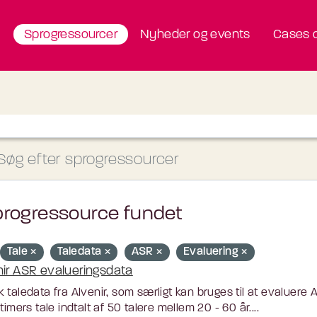
Sprogressourcer
Nyheder og events
Cases o
progressource fundet
Tale
Taledata
ASR
Evaluering
nir ASR evalueringsdata
 taledata fra Alvenir, som særligt kan bruges til at evaluere
 timers tale indtalt af 50 talere mellem 20 - 60 år....