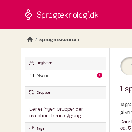
Skip to main content
sprogressourcer
Udgivere
1
Alvenir
1 s
Grupper
Tags:
Der er ingen Grupper der
Alve
matcher denne søgning
Dansk
ca. 5
Tags