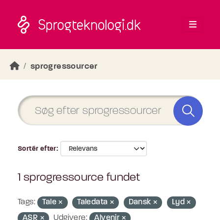
Skip to main content
sprogressourcer
Sortér efter
1 sprogressource fundet
Tags:
Tale
Taledata
Dansk
Lyd
ASR
Udgivere:
Alvenir