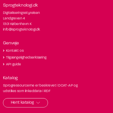
Sprogteknologi.dk
Digitaliseringsstyrelsen
Landgreven 4
1301 København K
info@sprogteknologi.dk
Genveje
Kontakt os
Tilgængelighedserklæring
API guide
Katalog
Sprogressourcerne er beskrevet i DCAT-AP og
udstilles som linkeddata i RDF
Hent katalog