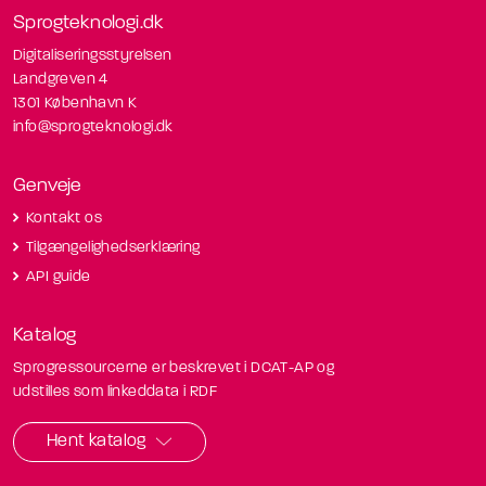
Sprogteknologi.dk
Digitaliseringsstyrelsen
Landgreven 4
1301 København K
info@sprogteknologi.dk
Genveje
Kontakt os
Tilgængelighedserklæring
API guide
Katalog
Sprogressourcerne er beskrevet i DCAT-AP og
udstilles som linkeddata i RDF
Hent katalog