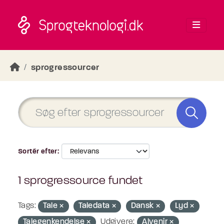
Skip to main content
sprogressourcer
Sortér efter
1 sprogressource fundet
Tags:
Tale
Taledata
Dansk
Lyd
Talegenkendelse
Udgivere:
Alvenir