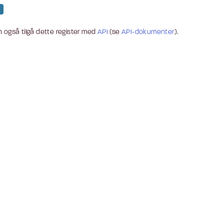
 også tilgå dette register med
API
(se
API-dokumenter
).