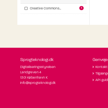
1
Creative Commons...
Sprogteknologi.dk
Genveje
Digitaliseringsstyrelsen
Kontakt
Landgreven 4
Tilgæng
1301 København K
API gui
info@sprogteknologi.dk