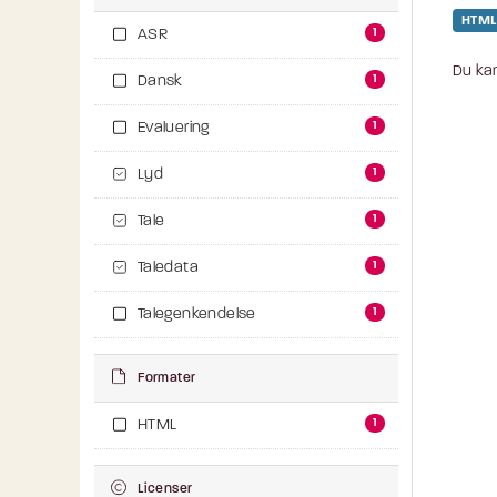
HTML
1
ASR
Du kan
1
Dansk
1
Evaluering
1
Lyd
1
Tale
1
Taledata
1
Talegenkendelse
Formater
1
HTML
Licenser