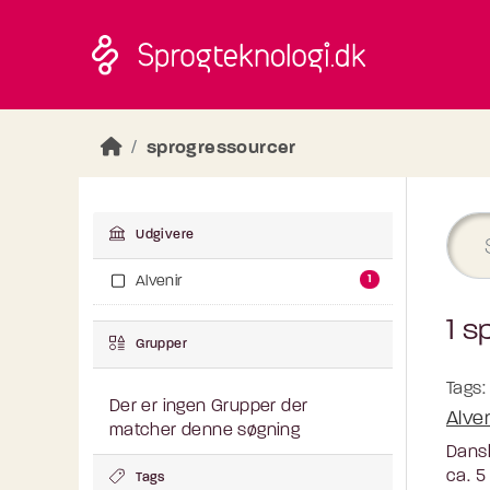
Skip to main content
sprogressourcer
Udgivere
1
Alvenir
1 s
Grupper
Tags:
Der er ingen Grupper der
Alve
matcher denne søgning
Dansk
ca. 5
Tags