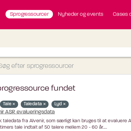
Sprogressourcer
Nyheder og events
Cases o
progressource fundet
Tale
Taledata
Lyd
nir ASR evalueringsdata
 taledata fra Alvenir, som særligt kan bruges til at evaluere
 timers tale indtalt af 50 talere mellem 20 - 60 år....