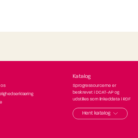
Katalog
 os
Sprogressourcerne er
beskrevet i DCAT-AP og
elighedserklæring
udstilles som linkeddata i RDF
de
Hent katalog