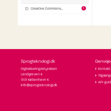
1
Creative Commons...
Sprogteknologi.dk
Genveje
Digitaliseringsstyrelsen
Kontakt
Landgreven 4
Tilgæng
1301 København K
API gui
info@sprogteknologi.dk