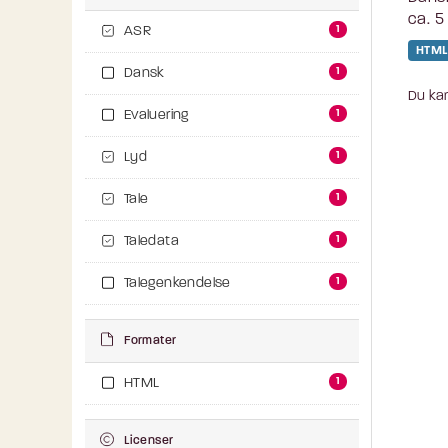
ca. 5
1
ASR
HTML
1
Dansk
Du kan
1
Evaluering
1
Lyd
1
Tale
1
Taledata
1
Talegenkendelse
Formater
1
HTML
Licenser