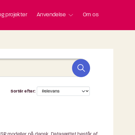
g projekter
Anvendelse
Om os
Sortér efter
 ASR modeller på dansk. Datasættet består af