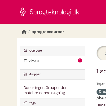
Skip to main content
sprogressourcer
Udgivere
1
Alvenir
1 s
Grupper
Tags:
Der er ingen Grupper der
Cre
matcher denne søgning
Alve
Tags
Dansk