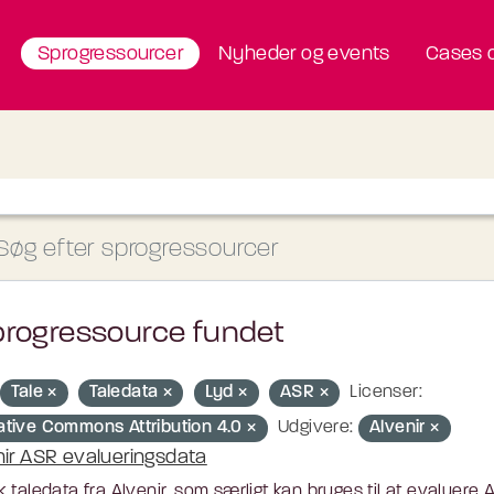
Sprogressourcer
Nyheder og events
Cases o
progressource fundet
Tale
Taledata
Lyd
ASR
Licenser:
ative Commons Attribution 4.0
Udgivere:
Alvenir
nir ASR evalueringsdata
 taledata fra Alvenir, som særligt kan bruges til at evaluere