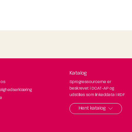
Katalog
 os
Sprogressourcerne er
beskrevet i DCAT-AP og
elighedserklæring
udstilles som linkeddata i RDF
de
Hent katalog