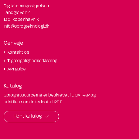
Digitaliseringsstyrelsen
Landgreven 4
1301 København K
info@sprogteknologi.dk
Genveje
Kontakt os
Tilgængelighedserklæring
API guide
Katalog
Sprogressourcerne er beskrevet i DCAT-AP og
udstilles som linkeddata i RDF
Hent katalog