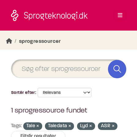
Skip to main content
sprogressourcer
Sortér efter
1 sprogressource fundet
Tags:
Tale
Taledata
Lyd
ASR
Filtrér resultater