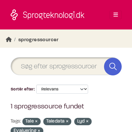
Skip to main content
sprogressourcer
Sortér efter
1 sprogressource fundet
Tags:
Tale
Taledata
Lyd
Evaluering