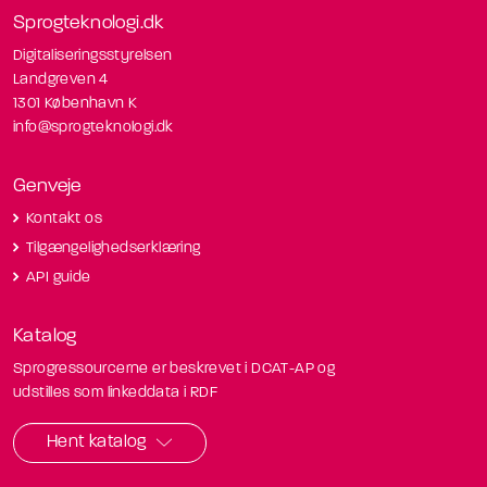
Sprogteknologi.dk
Digitaliseringsstyrelsen
Landgreven 4
1301 København K
info@sprogteknologi.dk
Genveje
Kontakt os
Tilgængelighedserklæring
API guide
Katalog
Sprogressourcerne er beskrevet i DCAT-AP og
udstilles som linkeddata i RDF
Hent katalog