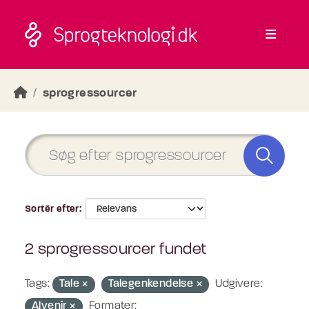
Skip to main content
sprogressourcer
Sortér efter
2 sprogressourcer fundet
Tags:
Tale
Talegenkendelse
Udgivere:
Alvenir
Formater: