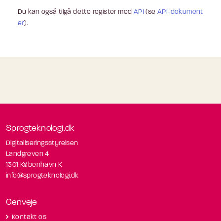
Du kan også tilgå dette register med
API
(se
API-dokument
er
).
Sprogteknologi.dk
Digitaliseringsstyrelsen
Landgreven 4
1301 København K
info@sprogteknologi.dk
Genveje
Kontakt os