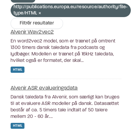
http://publications.europa.eu/resource/authority/file-
type/HTML
Filtrér resultater
Alvenir Wav2vec2
En word2vec2 model, som er trænet på omtrent
1300 timers dansk taledata fra podcasts og
lydbøger. Modellen er trænet på 16kHz taledata,
hvilket også er formatet, der skal...
HTML
Alvenir ASR evalueringsdata
Dansk taledata fra Alvenir, som særligt kan bruges
til at evaluere ASR modeller på dansk. Datasættet
består af ca. 5 timers tale indtalt af 50 talere
mellem 20 - 60 år....
HTML