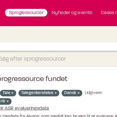
Sprogressourcer
Nyheder og events
Cases o
progressource fundet
Tale
Talegenkendelse
Dansk
Udgivere:
enir
nir ASR evalueringsdata
 taledata fra Alvenir, som særligt kan bruges til at evaluere