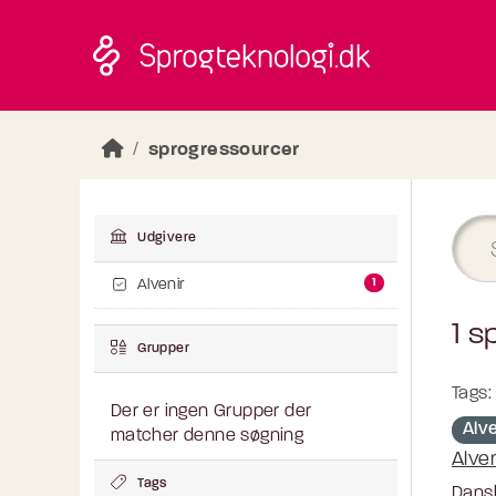
Skip to main content
sprogressourcer
Udgivere
1
Alvenir
1 s
Grupper
Tags:
Der er ingen Grupper der
Alv
matcher denne søgning
Alve
Tags
Dansk