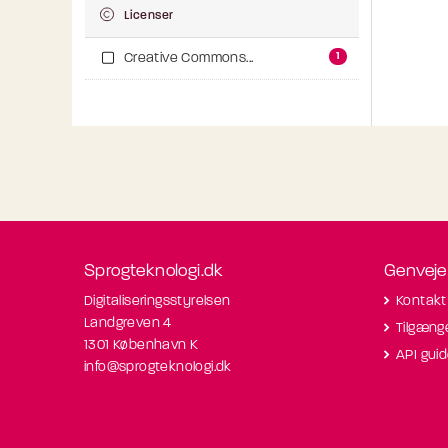
Licenser
1
Creative Commons...
Sprogteknologi.dk
Genveje
Digitaliseringsstyrelsen
Kontakt
Landgreven 4
Tilgæng
1301 København K
API gui
info@sprogteknologi.dk