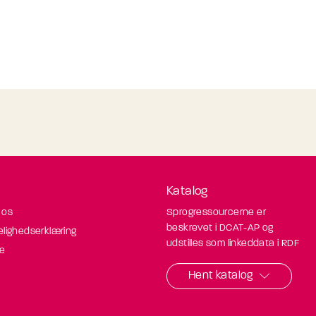
Katalog
 os
Sprogressourcerne er
beskrevet i DCAT-AP og
elighedserklæring
udstilles som linkeddata i RDF
de
Hent katalog