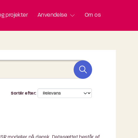
g projekter
Anvendelse
Om os
Sortér efter
 ASR modeller på dansk. Datasættet består af