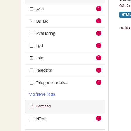
ca. 5
1
ASR
HTML
1
Dansk
Du kan
1
Evaluering
1
Lyd
1
Tale
1
Taledata
1
Talegenkendelse
Vis færre Tags
Formater
1
HTML