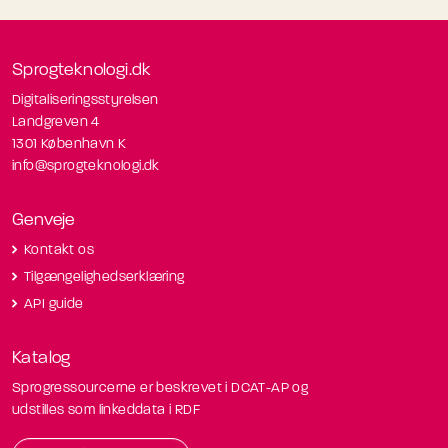
Sprogteknologi.dk
Digitaliseringsstyrelsen
Landgreven 4
1301 København K
info@sprogteknologi.dk
Genveje
Kontakt os
Tilgængelighedserklæring
API guide
Katalog
Sprogressourcerne er beskrevet i DCAT-AP og
udstilles som linkeddata i RDF