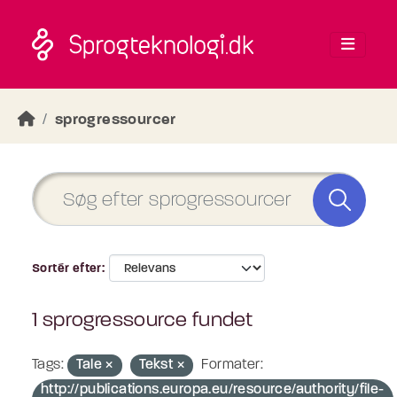
Skip to main content
sprogressourcer
Sortér efter
1 sprogressource fundet
Tags:
Tale
Tekst
Formater:
http://publications.europa.eu/resource/authority/file-