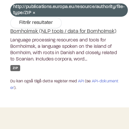
http://publications.europa.eu/resource/authority/file-
type/ZIP
Filtrér resultater
Bornholmsk (NLP tools / data for Bornholmsk)
Language processing resources and tools for
Bornholmsk, a language spoken on the island of
Bornholm, with roots in Danish and closely related
to Scanian. Includes corpora, word...
ZIP
Du kan også tilgå dette register med
API
(se
API-dokument
er
).