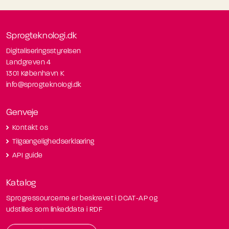
Sprogteknologi.dk
Digitaliseringsstyrelsen
Landgreven 4
1301 København K
info@sprogteknologi.dk
Genveje
Kontakt os
Tilgængelighedserklæring
API guide
Katalog
Sprogressourcerne er beskrevet i DCAT-AP og
udstilles som linkeddata i RDF