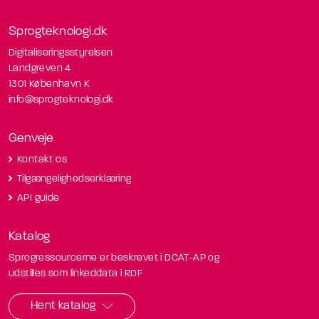
Sprogteknologi.dk
Digitaliseringsstyrelsen
Landgreven 4
1301 København K
info@sprogteknologi.dk
Genveje
Kontakt os
Tilgængelighedserklæring
API guide
Katalog
Sprogressourcerne er beskrevet i DCAT-AP og
udstilles som linkeddata i RDF
Hent katalog