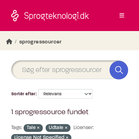
Skip to main content
sprogressourcer
Sortér efter
1 sprogressource fundet
Tags:
Tale
Udtale
Licenser:
License Not Specified