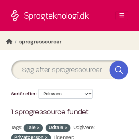
Skip to main content
sprogressourcer
Sortér efter
1 sprogressource fundet
Tags:
Tale
Udtale
Udgivere:
Privatperson
Licenser: