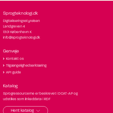
Sprogteknologi.dk
Digitaliseringsstyrelsen
Landgreven 4
1301 København K
info@sprogteknologi.dk
Genveje
Kontakt os
Tilgængelighedserklæring
API guide
Katalog
Sprogressourcerne er beskrevet i DCAT-AP og
udstilles som linkeddata i RDF
Hent katalog