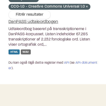
CC0-1.0 - Creative Commons Universal 1.0
Filtrér resultater
DanPASS udtaleordbogen
Udtaleordbog baseret på transskriptionerne i
DanPASS-korpusset. Listen indeholder 67.285
transskriptioner af 2.232 fonologiske ord. Listen
viser ortografisk ord,...
HTML
WAV
Du kan også tilgå dette register med
API
(se
API-dokument
er
).