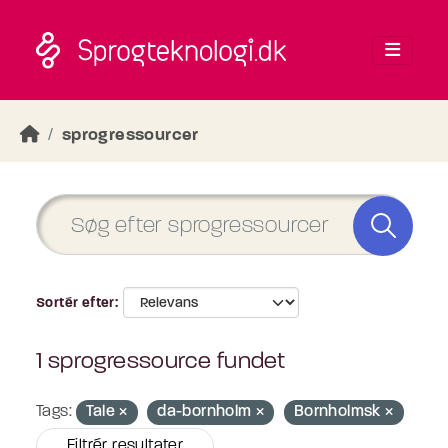
Skip to main content
sprogressourcer
Sortér efter
1 sprogressource fundet
Tags:
Tale
da-bornholm
Bornholmsk
Filtrér resultater