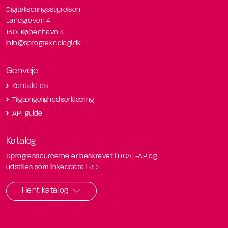
Digitaliseringsstyrelsen
Landgreven 4
1301 København K
info@sprogteknologi.dk
Genveje
Kontakt os
Tilgængelighedserklæring
API guide
Katalog
Sprogressourcerne er beskrevet i DCAT-AP og
udstilles som linkeddata i RDF
Hent katalog