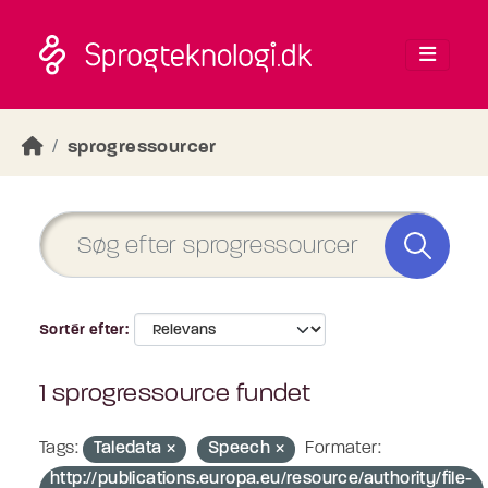
Skip to main content
sprogressourcer
Sortér efter
1 sprogressource fundet
Tags:
Taledata
Speech
Formater:
http://publications.europa.eu/resource/authority/file-