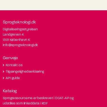
Sprogteknologi.dk
Digitaliseringsstyrelsen
Landgreven 4
1301 København K
info@sprogteknologi.dk
Genveje
Kontakt os
Tilgængelighedserklæring
API guide
Katalog
Sprogressourcerne er beskrevet i DCAT-AP og
udstilles som linkeddata i RDF