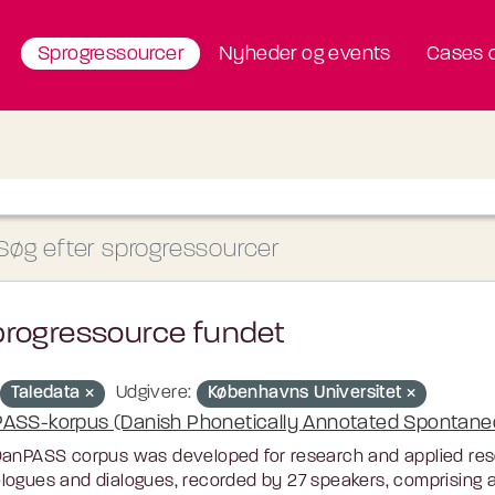
Sprogressourcer
Nyheder og events
Cases o
progressource fundet
Taledata
Udgivere:
Københavns Universitet
ASS-korpus (Danish Phonetically Annotated Spontan
anPASS corpus was developed for research and applied resea
ogues and dialogues, recorded by 27 speakers, comprising a t