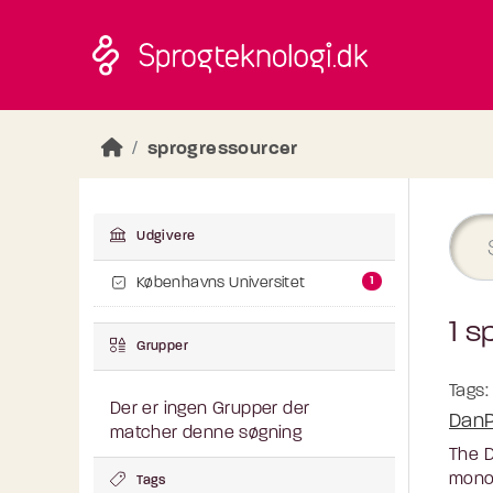
Skip to main content
sprogressourcer
Udgivere
1
Københavns Universitet
1 s
Grupper
Tags:
Der er ingen Grupper der
DanP
matcher denne søgning
The D
monol
Tags