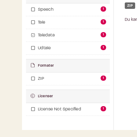
ZIP
1
Speech
Du kan
1
Tale
1
Taledata
1
Udtale
Formater
1
ZIP
Licenser
1
License Not Specified