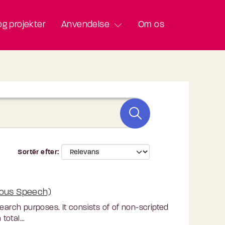
g projekter
Anvendelse
Om os
Sortér efter
eous Speech)
rch purposes. It consists of of non-scripted
otal...