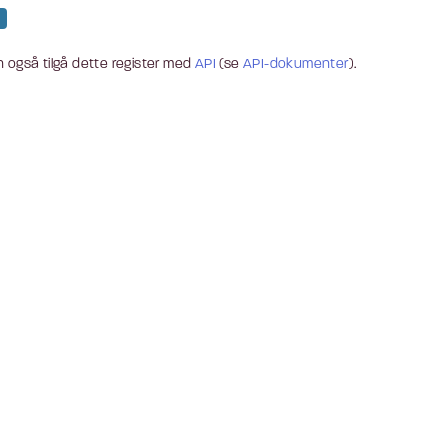
 også tilgå dette register med
API
(se
API-dokumenter
).