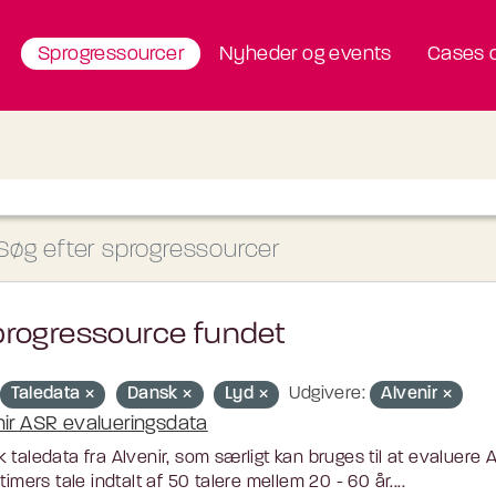
Sprogressourcer
Nyheder og events
Cases o
progressource fundet
Taledata
Dansk
Lyd
Udgivere:
Alvenir
nir ASR evalueringsdata
 taledata fra Alvenir, som særligt kan bruges til at evaluere
 timers tale indtalt af 50 talere mellem 20 - 60 år....