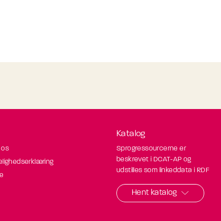
Katalog
 os
Sprogressourcerne er
beskrevet i DCAT-AP og
elighedserklæring
udstilles som linkeddata i RDF
de
Hent katalog