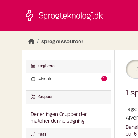
Skip to main content
sprogressourcer
Udgivere
1
Alvenir
1 s
Grupper
Tags:
Der er ingen Grupper der
Alve
matcher denne søgning
Dansk
ca. 5
Tags