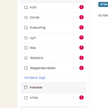
HTML
1
ASR
Du kan
1
Dansk
1
Evaluering
1
Lyd
1
Tale
1
Taledata
1
Talegenkendelse
Vis færre Tags
Formater
1
HTML