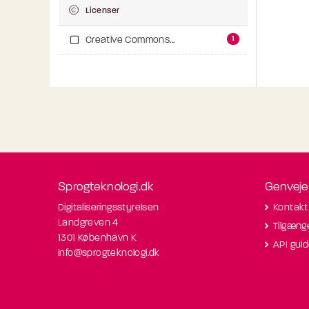
Licenser
1
Creative Commons...
Sprogteknologi.dk
Genveje
Digitaliseringsstyrelsen
Kontakt
Landgreven 4
Tilgæng
1301 København K
API gui
info@sprogteknologi.dk