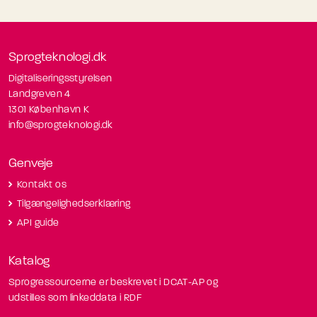
Sprogteknologi.dk
Digitaliseringsstyrelsen
Landgreven 4
1301 København K
info@sprogteknologi.dk
Genveje
Kontakt os
Tilgængelighedserklæring
API guide
Katalog
Sprogressourcerne er beskrevet i DCAT-AP og
udstilles som linkeddata i RDF