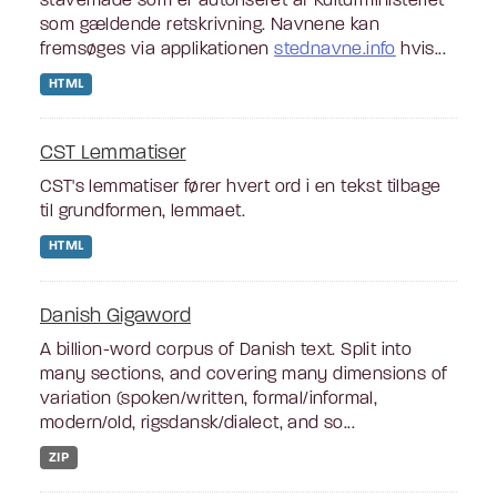
stavemåde som er autoriseret af Kulturministeriet
som gældende retskrivning. Navnene kan
fremsøges via applikationen
stednavne.info
hvis...
HTML
CST Lemmatiser
CST's lemmatiser fører hvert ord i en tekst tilbage
til grundformen, lemmaet.
HTML
Danish Gigaword
A billion-word corpus of Danish text. Split into
many sections, and covering many dimensions of
variation (spoken/written, formal/informal,
modern/old, rigsdansk/dialect, and so...
ZIP