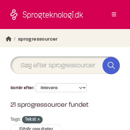
Skip to main content
sprogressourcer
Sortér efter
21 sprogressourcer fundet
Tags:
Tekst
Filtrér resultater