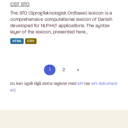
CST STO
The STO (SprogTeknologisk Ordbase) lexicon is a
comprehensive computational lexicon of Danish
developed for NLP/HLT applications. The syntax
layer of the lexicon, presented here...
HTML
CSV
1
2
»
Du kan også tilgå dette register med
API
(se
API-dokument
er
).