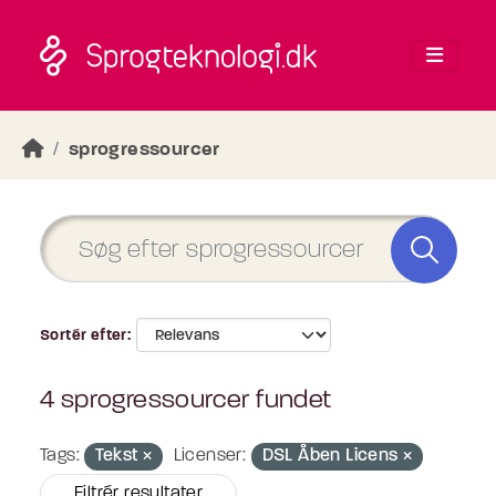
Skip to main content
sprogressourcer
Sortér efter
4 sprogressourcer fundet
Tags:
Tekst
Licenser:
DSL Åben Licens
Filtrér resultater