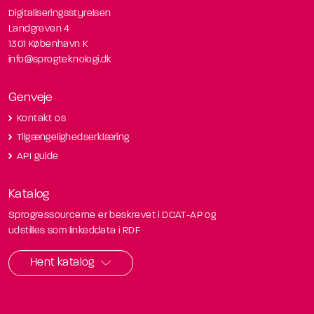
Digitaliseringsstyrelsen
Landgreven 4
1301 København K
info@sprogteknologi.dk
Genveje
Kontakt os
Tilgængelighedserklæring
API guide
Katalog
Sprogressourcerne er beskrevet i DCAT-AP og
udstilles som linkeddata i RDF
Hent katalog