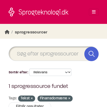
Skip to main content
sprogressourcer
Sortér efter
1 sprogressource fundet
Tags:
Tekst
Finansdomæne
Filtrér resultater