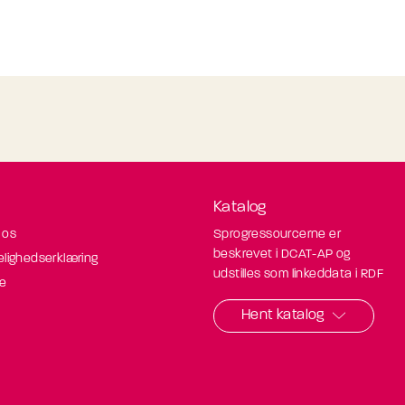
Katalog
 os
Sprogressourcerne er
beskrevet i DCAT-AP og
elighedserklæring
udstilles som linkeddata i RDF
de
Hent katalog