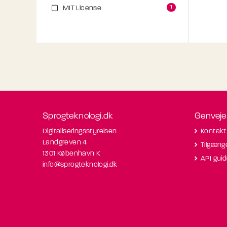
1
MIT License
Sprogteknologi.dk
Genveje
Digitaliseringsstyrelsen
Kontakt
Landgreven 4
Tilgæng
1301 København K
API gui
info@sprogteknologi.dk