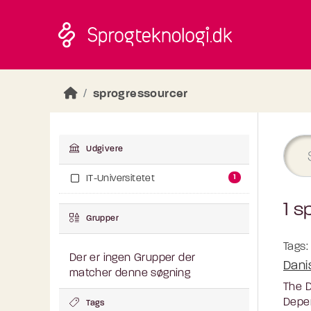
Skip to main content
sprogressourcer
Udgivere
1
IT-Universitetet
1 s
Grupper
Tags:
Der er ingen Grupper der
Dani
matcher denne søgning
The D
Depen
Tags