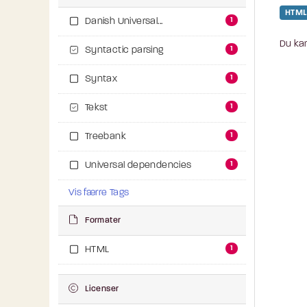
HTML
1
Danish Universal...
Du kan
1
Syntactic parsing
1
Syntax
1
Tekst
1
Treebank
1
Universal dependencies
Vis færre Tags
Formater
1
HTML
Licenser