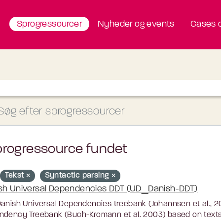
Sprogressourcer
Nyheder og events
Cases o
progressource fundet
Tekst
Syntactic parsing
sh Universal Dependencies DDT (UD_Danish-DDT)
anish Universal Dependencies treebank (Johannsen et al., 20
dency Treebank (Buch-Kromann et al. 2003) based on texts 