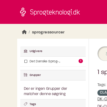
Skip to main content
sprogressourcer
Udgivere
1
Det Danske Sprog-...
1 s
Grupper
Tags:
Der er ingen Grupper der
CLA
matcher denne søgning
DK-C
Tags
DK-CL