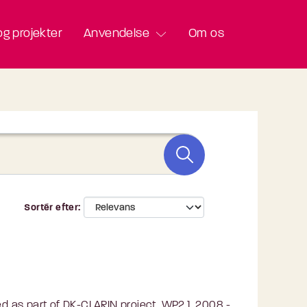
g projekter
Anvendelse
Om os
Sortér efter
 as part of DK-CLARIN project, WP2.1, 2008 -