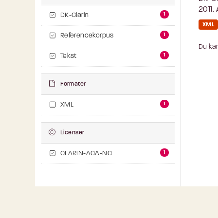
2011.
1
DK-Clarin
XML
1
Referencekorpus
Du kan
1
Tekst
Formater
1
XML
Licenser
1
CLARIN-ACA-NC