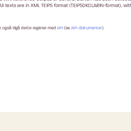
 All texts are in XML TEIP5 format (TEIP5DKCLARIN-format), with
 også tilgå dette register med
API
(se
API-dokumenter
).