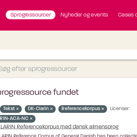
Sprogressourcer
Nyheder og events
Cases o
progressource fundet
Tekst
DK-Clarin
Referencekorpus
Licenser:
RIN-ACA-NC
LARIN Referencekorpus med dansk almensprog
ARIN Reference Corpus of General Danish has been collected