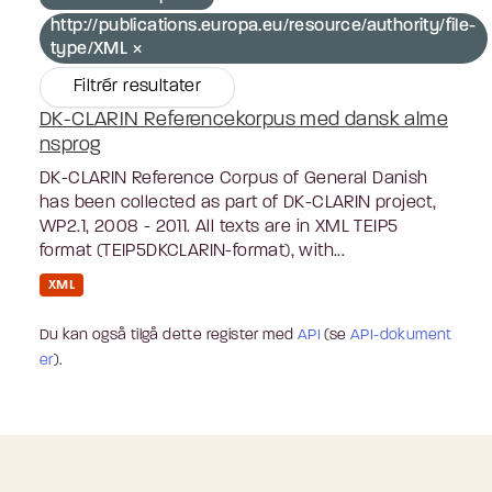
http://publications.europa.eu/resource/authority/file-
type/XML
Filtrér resultater
DK-CLARIN Referencekorpus med dansk alme
nsprog
DK-CLARIN Reference Corpus of General Danish
has been collected as part of DK-CLARIN project,
WP2.1, 2008 - 2011. All texts are in XML TEIP5
format (TEIP5DKCLARIN-format), with...
XML
Du kan også tilgå dette register med
API
(se
API-dokument
er
).