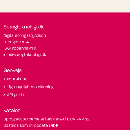
Sprogteknologi.dk
Digitaliseringsstyrelsen
Landgreven 4
1301 København K
info@sprogteknologi.dk
Genveje
Kontakt os
Tilgængelighedserklæring
API guide
Katalog
Sprogressourcerne er beskrevet i DCAT-AP og
udstilles som linkeddata i RDF