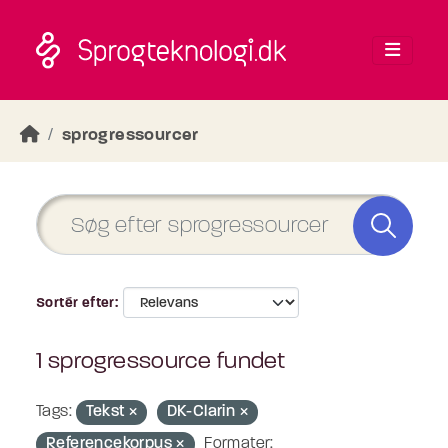
Skip to main content
sprogressourcer
Sortér efter
1 sprogressource fundet
Tags:
Tekst
DK-Clarin
Referencekorpus
Formater: