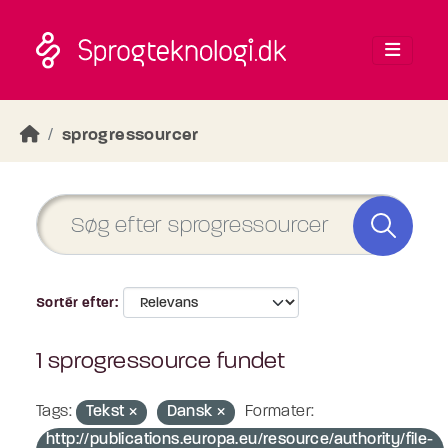
Skip to main content
sprogressourcer
Sortér efter
1 sprogressource fundet
Tags:
Tekst
Dansk
Formater:
http://publications.europa.eu/resource/authority/file-