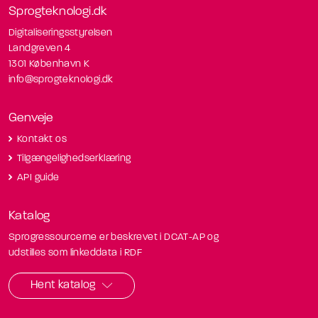
Sprogteknologi.dk
Digitaliseringsstyrelsen
Landgreven 4
1301 København K
info@sprogteknologi.dk
Genveje
Kontakt os
Tilgængelighedserklæring
API guide
Katalog
Sprogressourcerne er beskrevet i DCAT-AP og
udstilles som linkeddata i RDF
Hent katalog