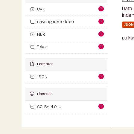
Data 
1
CVR
indeh
1
navnegenkendelse
JSON
1
NER
Du kan
1
Tekst
Formater
1
JSON
Licenser
1
CC-BY-4.0 -...