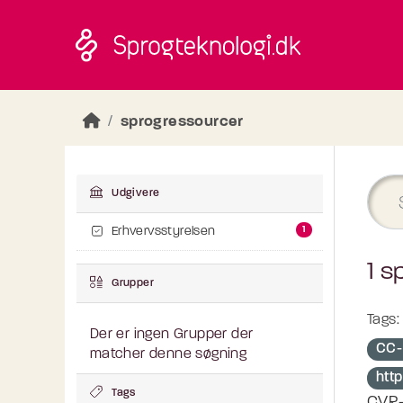
Skip to main content
sprogressourcer
Udgivere
1
Erhvervsstyrelsen
1 s
Grupper
Tags:
Der er ingen Grupper der
CC-
matcher denne søgning
http
Tags
CVR