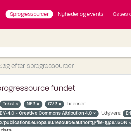
Sprogressourcer
Nyheder og events
Cases o
progressource fundet
Tekst
NER
CVR
Licenser:
BY-4.0 - Creative Commons Attribution 4.0
Udgivere:
Er
://publications.europa.eu/resource/authority/file-type/JSON
-data