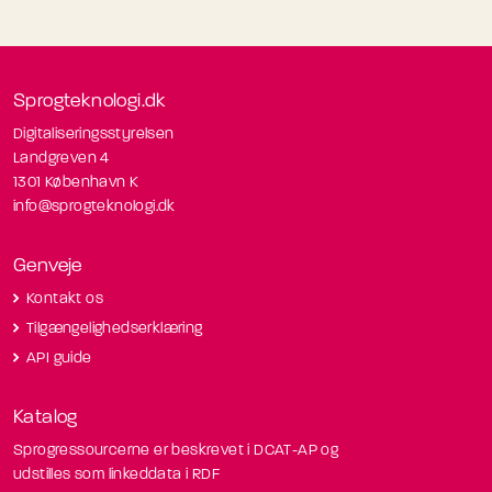
Sprogteknologi.dk
Digitaliseringsstyrelsen
Landgreven 4
1301 København K
info@sprogteknologi.dk
Genveje
Kontakt os
Tilgængelighedserklæring
API guide
Katalog
Sprogressourcerne er beskrevet i DCAT-AP og
udstilles som linkeddata i RDF