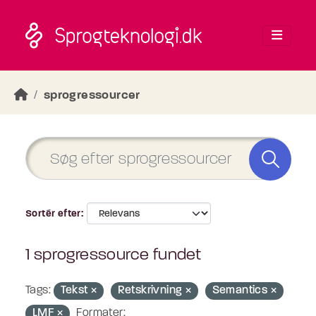
Skip to main content
sprogressourcer
Sortér efter
1 sprogressource fundet
Tags:
Tekst
Retskrivning
Semantics
LMF
Formater: