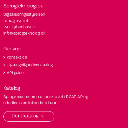
Sprogteknologi.dk
Digitaliseringsstyrelsen
Landgreven 4
1301 København K
info@sprogteknologi.dk
Genveje
Kontakt os
Tilgængelighedserklæring
API guide
Katalog
Sprogressourcerne er beskrevet i DCAT-AP og
udstilles som linkeddata i RDF
Hent katalog