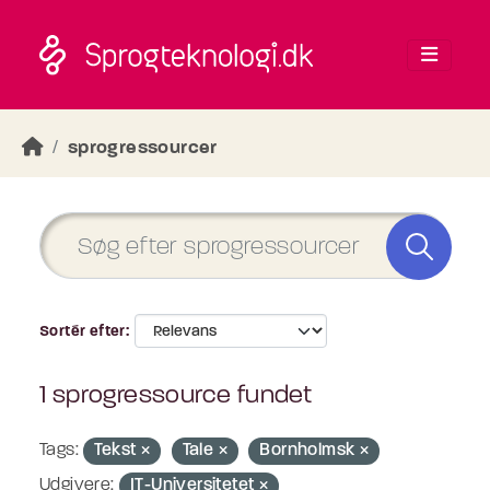
Skip to main content
sprogressourcer
Sortér efter
1 sprogressource fundet
Tags:
Tekst
Tale
Bornholmsk
Udgivere:
IT-Universitetet