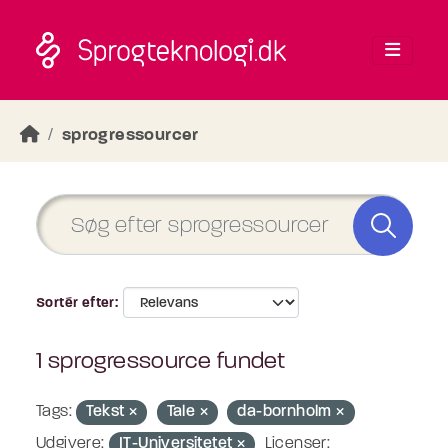
Skip to main content
sprogressourcer
Sortér efter
1 sprogressource fundet
Tags:
Tekst
Tale
da-bornholm
Udgivere:
IT-Universitetet
Licenser: