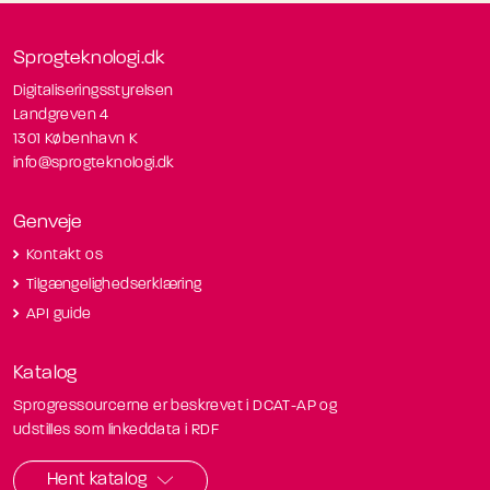
Sprogteknologi.dk
Digitaliseringsstyrelsen
Landgreven 4
1301 København K
info@sprogteknologi.dk
Genveje
Kontakt os
Tilgængelighedserklæring
API guide
Katalog
Sprogressourcerne er beskrevet i DCAT-AP og
udstilles som linkeddata i RDF
Hent katalog