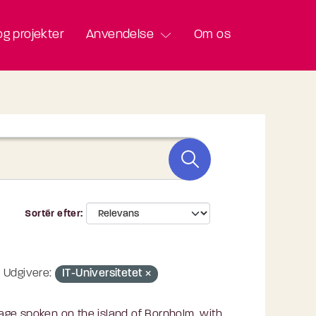
g projekter
Anvendelse
Om os
Sortér efter
Udgivere:
IT-Universitetet
age spoken on the island of Bornholm, with