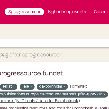
Sprogressourcer
Nyheder og events
Cases o
progressource fundet
Tekst
Tale
da-bornholm
Formater:
://publications.europa.eu/resource/authority/file-type/ZIP
holmsk (NLP tools / data for Bornholmsk)
age processing resources and tools for Bornholmsk, a langu