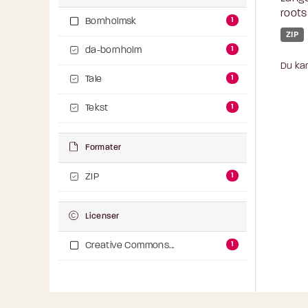
roots
1
Bornholmsk
ZIP
1
da-bornholm
Du kan
1
Tale
1
Tekst
Formater
1
ZIP
Licenser
1
Creative Commons...