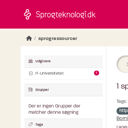
Skip to main content
sprogressourcer
Udgivere
1
IT-Universitetet
1 s
Grupper
Tags:
Der er ingen Grupper der
http
matcher denne søgning
Born
Tags
Langu