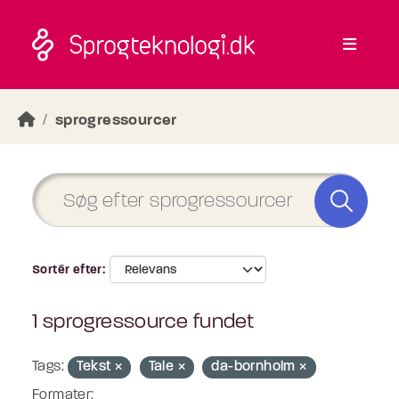
Skip to main content
sprogressourcer
Sortér efter
1 sprogressource fundet
Tags:
Tekst
Tale
da-bornholm
Formater: