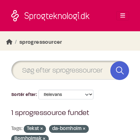
Skip to main content
sprogressourcer
Sortér efter
1 sprogressource fundet
Tags:
Tekst
da-bornholm
Bornholmsk