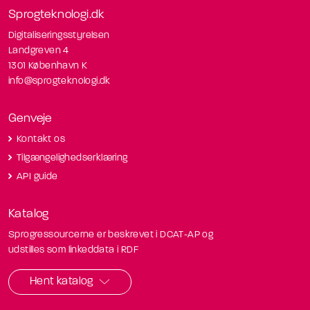
Sprogteknologi.dk
Digitaliseringsstyrelsen
Landgreven 4
1301 København K
info@sprogteknologi.dk
Genveje
Kontakt os
Tilgængelighedserklæring
API guide
Katalog
Sprogressourcerne er beskrevet i DCAT-AP og
udstilles som linkeddata i RDF
Hent katalog