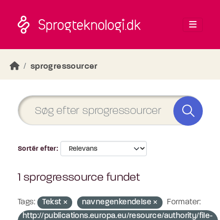
Skip to main content
sprogressourcer
Sortér efter
1 sprogressource fundet
Tags:
Tekst
navnegenkendelse
Formater:
http://publications.europa.eu/resource/authority/file-