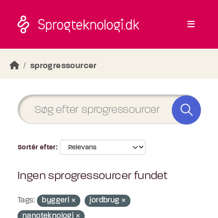
Skip to main content
sprogressourcer
Sortér efter
Ingen sprogressourcer fundet
Tags:
byggeri
jordbrug
nanoteknologi