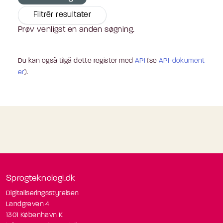
Filtrér resultater
Prøv venligst en anden søgning.
Du kan også tilgå dette register med
API
(se
API-dokument
er
).
Sprogteknologi.dk
Digitaliseringsstyrelsen
Landgreven 4
1301 København K