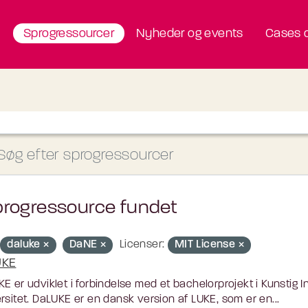
Sprogressourcer
Nyheder og events
Cases o
progressource fundet
daluke
DaNE
Licenser:
MIT License
UKE
E er udviklet i forbindelse med et bachelorprojekt i Kunstig 
rsitet. DaLUKE er en dansk version af LUKE, som er en...