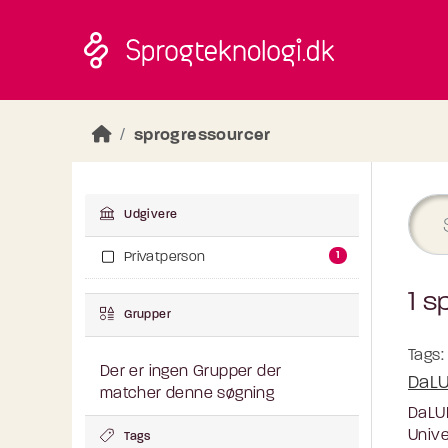
Skip to main content
sprogressourcer
Udgivere
1
Privatperson
1 s
Grupper
Tags:
Der er ingen Grupper der
DaL
matcher denne søgning
DaLUK
Unive
Tags