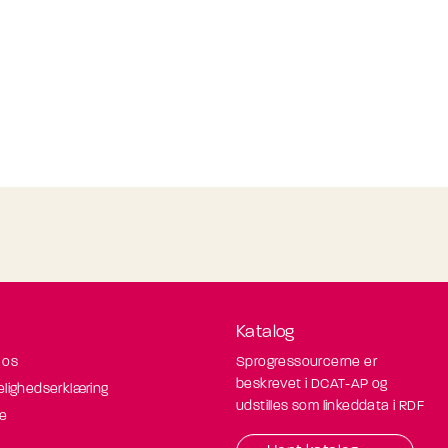
Katalog
 os
Sprogressourcerne er
beskrevet i DCAT-AP og
elighedserklæring
udstilles som linkeddata i RDF
de