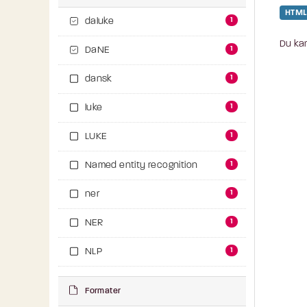
HTML
1
daluke
Du kan
1
DaNE
1
dansk
1
luke
1
LUKE
1
Named entity recognition
1
ner
1
NER
1
NLP
Formater