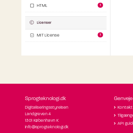
1
HTML
Licenser
1
MIT License
Sprogteknologi.dk
Genveje
Digitaliseringsstyrelsen
Kontakt
Landgreven 4
Tilgæng
1301 København K
API gui
info@sprogteknologi.dk