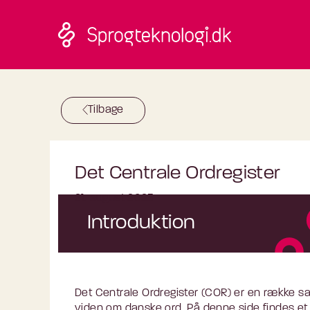
Skip to main content
Tilbage
Det Centrale Ordregister
21. august 2023
Introduktion
Det Centrale Ordregister (COR) er en række 
viden om danske ord. På denne side findes et 