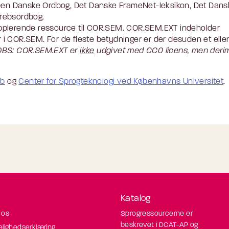
 Den Danske Ordbog, Det Danske FrameNet-leksikon, Det Dans
rebsordbog.
pplerende ressource til COR.SEM. COR.SEM.EXT indeholder
r i COR.SEM. For de fleste betydninger er der desuden et eller
OBS: COR.SEM.EXT er
ikke
udgivet med CC0 licens, men der
ab
og
Center for Sprogteknologi ved Københavns Universitet
.
Katalog
 os
Sprogressourcerne er
beskrevet i DCAT-AP og
elighedserklæring