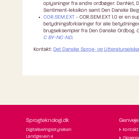
oplysninger fra andre ordbøger: DanNet,
Sentiment-leksikon samt Den Danske Beg
COR.SEM.EXT
- COR.SEM.EXT 1.0 er en su
betydningsforklaringer for alle betydninge
brugseksempler fra Den Danske Ordbog.
C BY-NC-ND
.
Kontakt:
Det Danske Sprog- og Litteraturselsk
Sprogteknologi.dk
Genveje
Digitaliseringsstyrelsen
Kontakt
Landgreven 4
Tilgæng