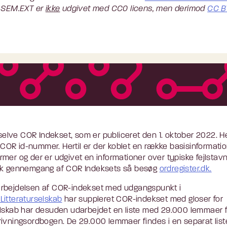
.SEM.EXT er
ikke
udgivet med CC0 licens, men derimod
CC B
 selve COR Indekset, som er publiceret den 1. oktober 2022. H
 COR id-nummer. Hertil er der koblet en række basisinformation
mer og der er udgivet en informationer over typiske fejlstav
isk gennemgang af COR Indeksets så besøg
ordregister.dk.
arbejdelsen af COR-indekset med udgangspunkt i
Litteraturselskab
har suppleret COR-indekset med gloser for
elskab har desuden udarbejdet en liste med 29.000 lemmaer 
rivningsordbogen. De 29.000 lemmaer findes i en separat list