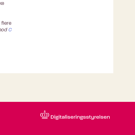
ke
 flere
imod
C