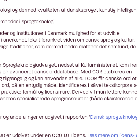
ologi og dermed kvaliteten af dansksproget kunstig intelligen
somheder i sprogteknologi
der og institutioner i Danmark mulighed for at udvikle
 anerkendt, lokalt forankret viden om dansk sprog og kultur,
sige traditioner, som dermed bedre matcher det samfund, de 
 Sprogteknologiudvalget, nedsat af Kulturministeriet, kom frem
ttes en avanceret dansk orddatabase. Med COR etableres en
tilgængelig og kan anvendes af alle. I COR får danske ord et
ord, på en entydig måde, identificeres i såvel tekstkorpora 
, praktiske formål og licensmure. Derved vil man lettere kunn
ndres specialiserede sprogressourcer (både eksisterende 
og anbefalinger er udgivet i rapporten "
Dansk sprogteknologi
kset er udgivet under en CC0 1.0 Licens.
Læs mere om licens- 