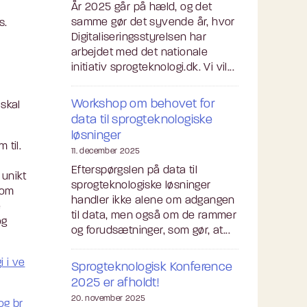
År 2025 går på hæld, og det
samme gør det syvende år, hvor
s.
Digitaliseringsstyrelsen har
arbejdet med det nationale
initiativ sprogteknologi.dk. Vi vil...
Workshop om behovet for
skal
data til sprogteknologiske
løsninger
 til.
11. december 2025
Efterspørgslen på data til
 unikt
sprogteknologiske løsninger
som
handler ikke alene om adgangen
e
til data, men også om de rammer
og
og forudsætninger, som gør, at...
 i ve
Sprogteknologisk Konference
2025 er afholdt!
20. november 2025
og br