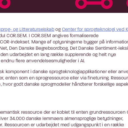
prog- og Litteraturselskab
og
Center for sprogteknologi ved 
dul COR.SEM. I COR.SEM angives formaliserede
i COR-indekset. Mange af oplysningerne bygger på information
et, Den Danske Begrebsordbog, Det Danske Sentiment-leks
uden udarbejdet en lang række supplerende og helt nye
e endnu flere anvendelsesmuligheder i AI.
 komponent i danske sprogteknologiapplikationer eller an
er, enten som en sprogressource eller via finetuning. Ressou
, hvor godt danske sprogmodeller håndterer forskellige aspe
semantisk ressource der er koblet til enten grundressourcen
iver 34.000 danske lemmaers almensproglige betydninger,
ier. Ressourcen er udarbejdet med udgangspunkt i en række