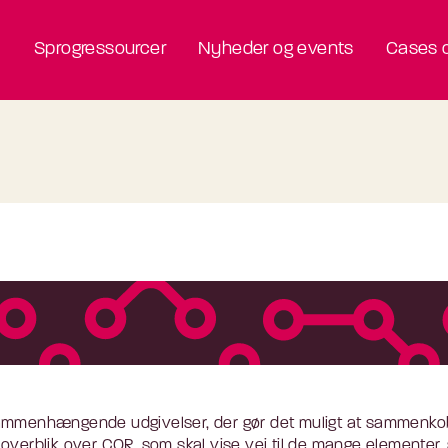
Sprogressourcer
Nyheder og events
Cases o
sammenhængende udgivelser, der gør det muligt at sammenko
overblik over COR, som skal vise vej til de mange elementer