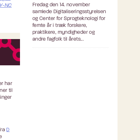
Fredag den 14. november
Y-NC
samlede Digitaliseringsstyrelsen
og Center for Sprogteknologi for
femte år i træk forskere,
praktikere, myndigheder og
andre fagfolk til årets...
er har
er til
ninger
fra
D
e