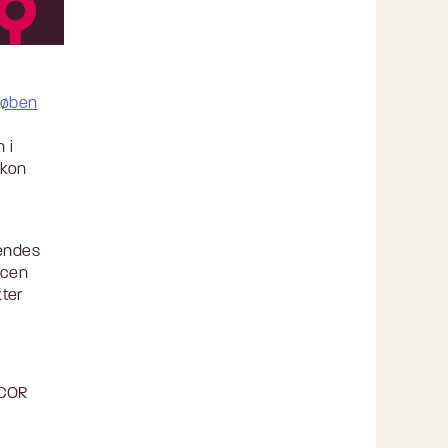
Køben
 i
ikon
vendes
rcen
kter
 COR