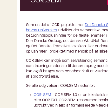
COR.SEM
Som en del af COR-projektet har
Det Danske S
havns Universitet
udviklet det semantiske mo
betydningsoplysninger for de fleste lemmaer 
Den Danske Ordbog, det danske WordNet DanN
og Det Danske FrameNet-leksikon. Der er des
oplysninger i projektet med henblik på at sikr
COR.SEM kan indgå som selvstændig semantisk
som træningsmateriale til danske sprogmodell
kan også bruges som benchmark til at vurdere
af sprogforståelse.
Se alle udgivelser i COR.SEM nedenfor:
COR-SEM
- COR.SEM 1.0 er en leksikalsk 
eller COR.EXT. COR.SEM-ressourcen beskr
udtrykt ved hjælp af formaliserede værd