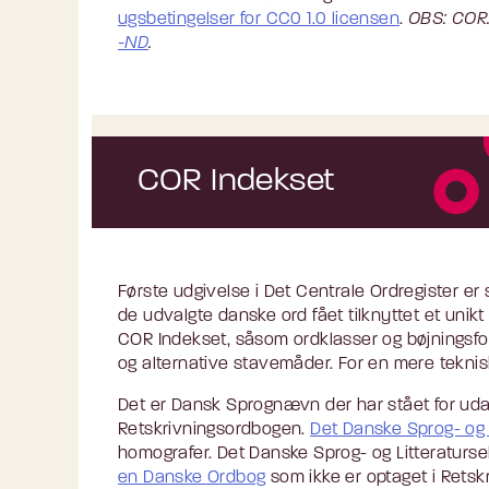
ugsbetingelser for CC0 1.0 licensen
.
OBS: COR
-ND
.
COR Indekset
Første udgivelse i Det Centrale Ordregister er
de udvalgte danske ord fået tilknyttet et unikt
COR Indekset, såsom ordklasser og bøjningsfor
og alternative stavemåder. For en mere tekn
Det er Dansk Sprognævn der har stået for ud
Retskrivningsordbogen.
Det Danske Sprog- og 
homografer. Det Danske Sprog- og Litteraturs
en Danske Ordbog
som ikke er optaget i Retsk