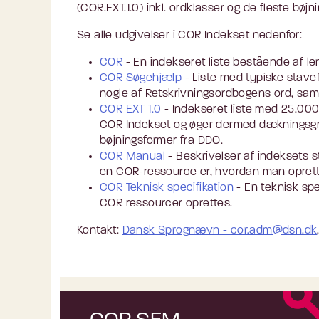
(COR.EXT.1.0) inkl. ordklasser og de fleste 
Se alle udgivelser i COR Indekset nedenfor:
COR
- En indekseret liste bestående af l
COR Søgehjælp
- Liste med typiske stavefe
nogle af Retskrivningsordbogens ord, samt
COR EXT 1.0
- Indekseret liste med 25.00
COR Indekset og øger dermed dækningsgrad
bøjningsformer fra DDO.
COR Manual
- Beskrivelser af indeksets s
en COR-ressource er, hvordan man oprett
COR Teknisk specifikation
- En teknisk sp
COR ressourcer oprettes.
Kontakt:
Dansk Sprognævn - cor.adm@dsn.dk