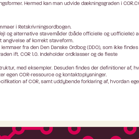
bøjningsformer. Hermed kan man udvide dækningsgraden i COR.C
emmaer i Retskrivningsordbogen.
jl og alternative stavemåder (både officielle og uofficielle) a
 angivelse af korrekt staveform.
0 lemmaer fra den Den Danske Ordbog (DDO), som ikke findes 
en ift. COR 1.0. Indeholder ordklasser og de fleste
truktur, med eksempler. Desuden findes der definitioner af, h
er egen COR-ressource og kontaktoplysninger.
ecifikation af COR, samt uddybende forklaring af, hvordan eg
.