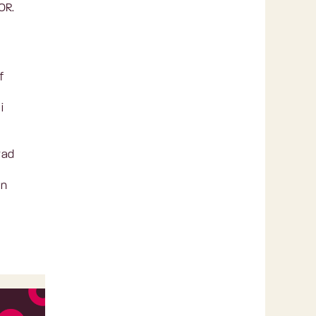
OR.
f
i
vad
en