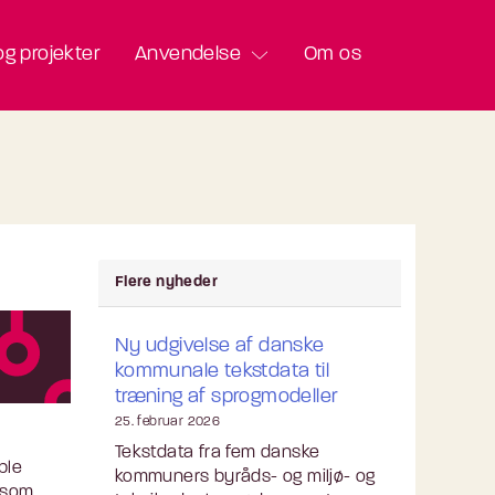
g projekter
Anvendelse
Om os
Flere nyheder
Ny udgivelse af danske
kommunale tekstdata til
træning af sprogmodeller
25. februar 2026
Tekstdata fra fem danske
ble
kommuners byråds- og miljø- og
, som