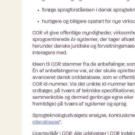
forøge sprogforståelsen i dansk sprogtekn
hurtigere og billigere opstart for nye virk
COR vil give offentlige myndigheder, virksomhe
sprogcentrerede AI-systemer, der tager afsæt i
herunder danske juridiske og forvaltningsmæs
interagere med.
Ideen til COR stammer fra de anbefalinger, som
Én af anbefalingerne var, at der skulle opre
avanceret dansk orddatabase, som er offentlig 
COR id-nummer. Via det unikke id-nummer kan 
ordbøger, på tværs af tekniske specifikationer
sammenkoble og dermed genbruge egne eller a
fremtidige) på tværs af systemer og sprog.
Sprogteknologiudvalgets analyse, konklusioner 
rdensklasse
".
Licensvilkår i COR: Alle udgivelser i COR Inde