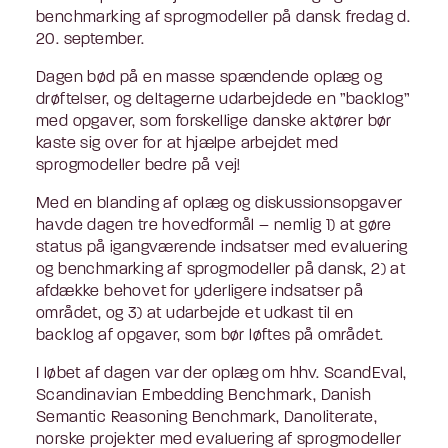
benchmarking af sprogmodeller på dansk fredag d.
20. september.
Dagen bød på en masse spændende oplæg og
drøftelser, og deltagerne udarbejdede en ”backlog”
med opgaver, som forskellige danske aktører bør
kaste sig over for at hjælpe arbejdet med
sprogmodeller bedre på vej!
Med en blanding af oplæg og diskussionsopgaver
havde dagen tre hovedformål – nemlig 1) at gøre
status på igangværende indsatser med evaluering
og benchmarking af sprogmodeller på dansk, 2) at
afdække behovet for yderligere indsatser på
området, og 3) at udarbejde et udkast til en
backlog af opgaver, som bør løftes på området.
I løbet af dagen var der oplæg om hhv. ScandEval,
Scandinavian Embedding Benchmark, Danish
Semantic Reasoning Benchmark, Danoliterate,
norske projekter med evaluering af sprogmodeller