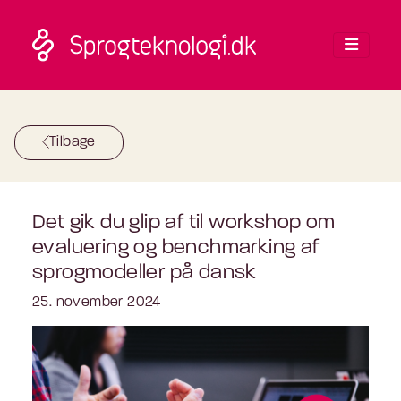
Skip to main content
Tilbage
Det gik du glip af til workshop om
evaluering og benchmarking af
sprogmodeller på dansk
25. november 2024