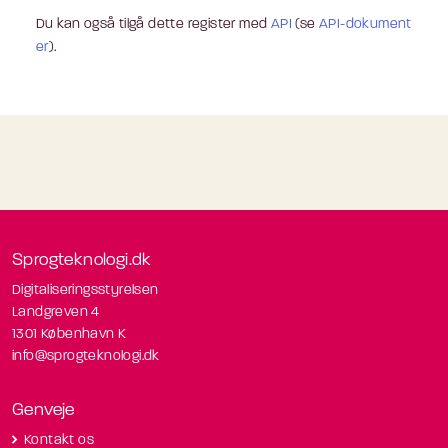
Du kan også tilgå dette register med
API
(se
API-dokument
er
).
Sprogteknologi.dk
Digitaliseringsstyrelsen
Landgreven 4
1301 København K
info@sprogteknologi.dk
Genveje
Kontakt os