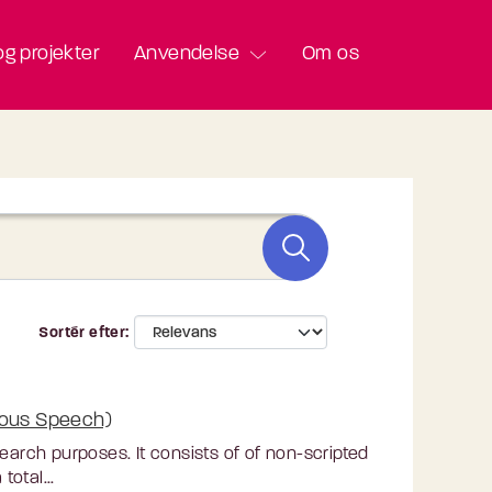
g projekter
Anvendelse
Om os
Sortér efter
eous Speech)
rch purposes. It consists of of non-scripted
otal...