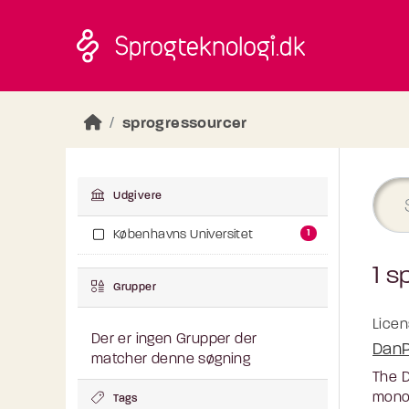
Skip to main content
sprogressourcer
Udgivere
1
Københavns Universitet
1 s
Grupper
Licen
Der er ingen Grupper der
DanP
matcher denne søgning
The D
monol
Tags