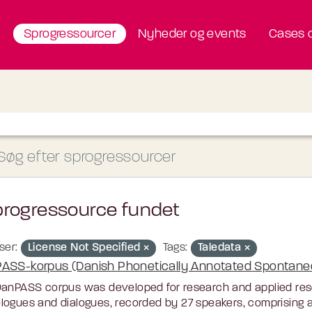
Sprogressourcer
Nyheder og events
Cases o
progressource fundet
ser:
License Not Specified
Tags:
Taledata
ASS-korpus (Danish Phonetically Annotated Spontan
anPASS corpus was developed for research and applied resea
ogues and dialogues, recorded by 27 speakers, comprising a t