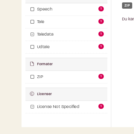
ZIP
1
Speech
Du kan
1
Tale
1
Taledata
1
Udtale
Formater
1
ZIP
Licenser
1
License Not Specified