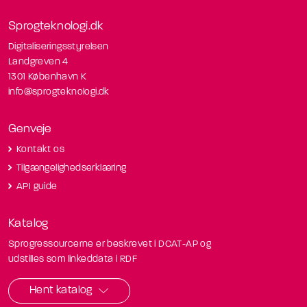
Sprogteknologi.dk
Digitaliseringsstyrelsen
Landgreven 4
1301 København K
info@sprogteknologi.dk
Genveje
Kontakt os
Tilgængelighedserklæring
API guide
Katalog
Sprogressourcerne er beskrevet i DCAT-AP og
udstilles som linkeddata i RDF
Hent katalog