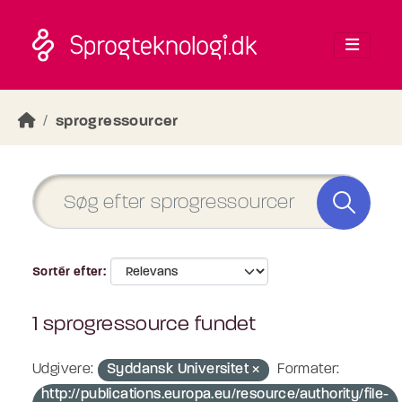
Skip to main content
sprogressourcer
Sortér efter
1 sprogressource fundet
Udgivere:
Syddansk Universitet
Formater:
http://publications.europa.eu/resource/authority/file-