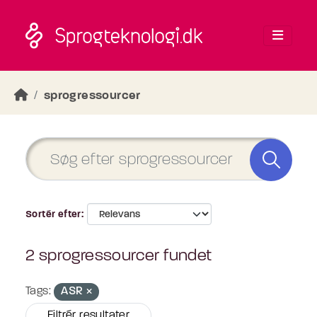
Skip to main content
sprogressourcer
Sortér efter
2 sprogressourcer fundet
Tags:
ASR
Filtrér resultater