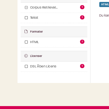
HTML
1
Corpus Retrieval...
Du kan
1
Tekst
Formater
1
HTML
Licenser
1
DSL Åben Licens