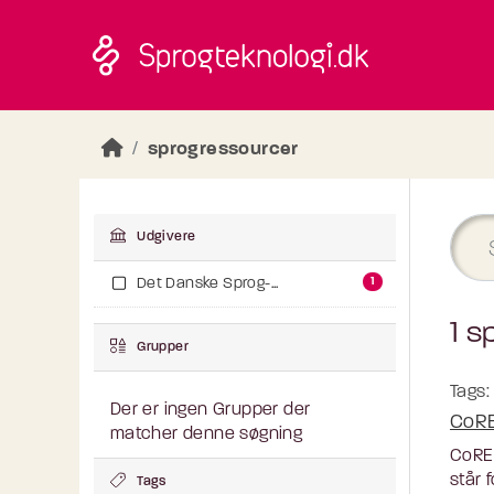
Skip to main content
sprogressourcer
Udgivere
1
Det Danske Sprog-...
1 s
Grupper
Tags:
Der er ingen Grupper der
CoR
matcher denne søgning
CoRES
står 
Tags