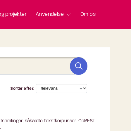
g projekter
Anvendelse
Om os
Sortér efter
stsamlinger, såkaldte tekstkorpusser. CoREST
.