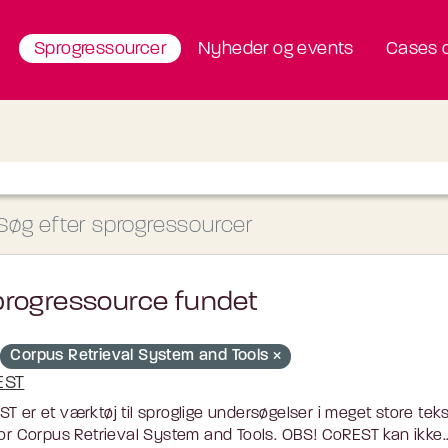
Sprogressourcer
Nyheder og events
Cases o
progressource fundet
Corpus Retrieval System and Tools
EST
T er et værktøj til sproglige undersøgelser i meget store tek
for Corpus Retrieval System and Tools. OBS! CoREST kan ikke..