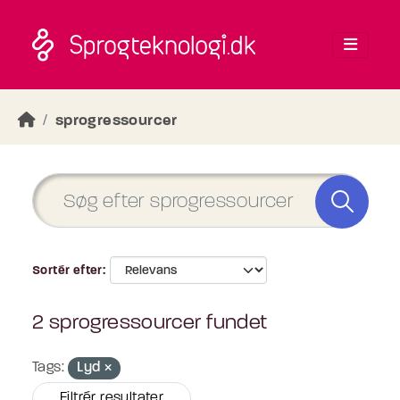
Skip to main content
sprogressourcer
Sortér efter
2 sprogressourcer fundet
Tags:
Lyd
Filtrér resultater