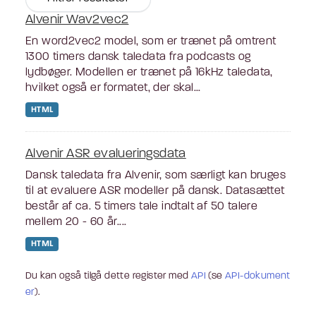
Alvenir Wav2vec2
En word2vec2 model, som er trænet på omtrent
1300 timers dansk taledata fra podcasts og
lydbøger. Modellen er trænet på 16kHz taledata,
hvilket også er formatet, der skal...
HTML
Alvenir ASR evalueringsdata
Dansk taledata fra Alvenir, som særligt kan bruges
til at evaluere ASR modeller på dansk. Datasættet
består af ca. 5 timers tale indtalt af 50 talere
mellem 20 - 60 år....
HTML
Du kan også tilgå dette register med
API
(se
API-dokument
er
).