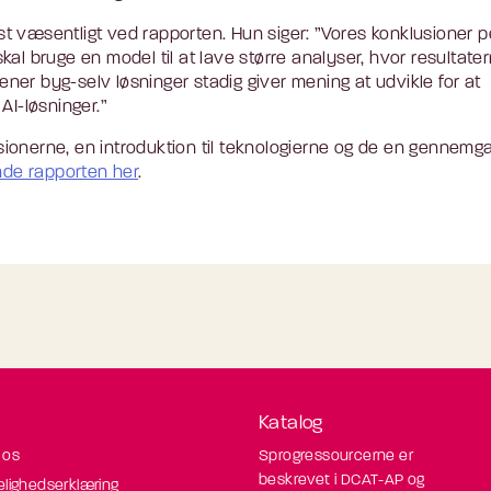
t væsentligt ved rapporten. Hun siger: ”Vores konklusioner p
al bruge en model til at lave større analyser, hvor resultate
mener byg-selv løsninger stadig giver mening at udvikle for at
AI-løsninger.”
ionerne, en introduktion til teknologierne og de en gennemg
nde rapporten her
.
Katalog
 os
Sprogressourcerne er
beskrevet i DCAT-AP og
elighedserklæring