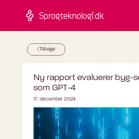
Skip to main content
Tilbage
Ny rapport evaluerer byg-s
som GPT-4
17. december 2024