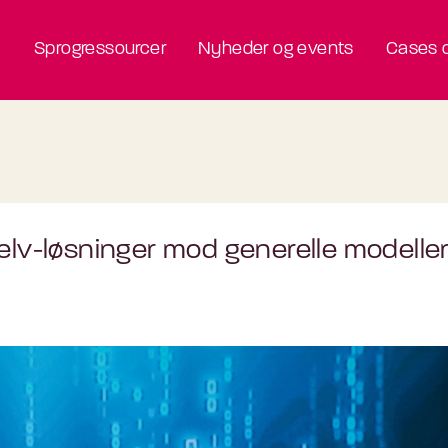
Sprogressourcer
Nyheder og events
Cases o
elv-løsninger mod generelle modelle