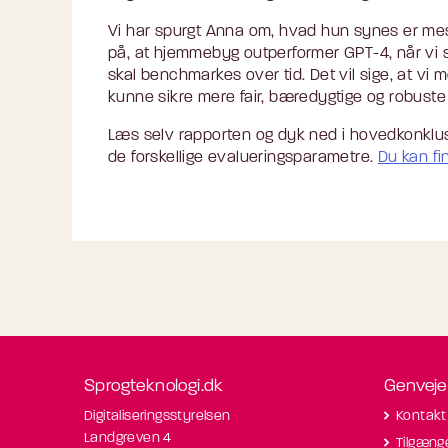
Vi har spurgt Anna om, hvad hun synes er mes
på, at hjemmebyg outperformer GPT-4, når vi sk
skal benchmarkes over tid. Det vil sige, at vi 
kunne sikre mere fair, bæredygtige og robuste 
Læs selv rapporten og dyk ned i hovedkonklus
de forskellige evalueringsparametre.
Du kan fi
Sprogteknologi.dk
Genveje
Digitaliseringsstyrelsen
Kontakt
Landgreven 4
Tilgæng