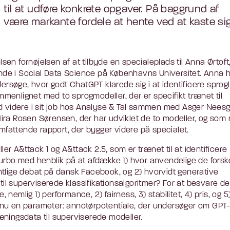
til at udføre konkrete opgaver. På baggrund af
 være markante fordele at hente ved at kaste si
lsen fornøjelsen af at tilbyde en specialeplads til Anna Ørtoft
de i Social Data Science på Københavns Universitet. Anna 
ersøge, hvor godt ChatGPT klarede sig i at identificere sprogl
enlignet med to sprogmodeller, der er specifikt trænet til
ed videre i sit job hos Analyse & Tal sammen med Asger Nees
ra Rosen Sørensen, der har udviklet de to modeller, og som 
attende rapport, der bygger videre på specialet.
 A&ttack 1 og A&ttack 2.5, som er trænet til at identificere
urbo med henblik på at afdække 1) hvor anvendelige de forske
fentlige debat på dansk Facebook, og 2) hvorvidt generative
til superviserede klassifikationsalgoritmer? For at besvare de
emlig 1) performance, 2) fairness, 3) stabilitet, 4) pris, og 5
dnu en parameter: annotørpotentiale, der undersøger om GPT
ningsdata til superviserede modeller.