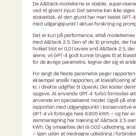
Da A&ttack-modellerne er stabile, supervisered
ved et givent input. Det samme kan ikke siges
stokastisk. Af den grund har man testet GPT-
med udgangspunkt i aktuel forskning og promp
Det er kun på performance, altså modellernes e
med A&ttack 2.5. Den af de 10 prompts, der har
hvilket blot er 0,01 lavere end A&ttack 2.5, d
alene, vil GPT-4 godt kunne bruges til at klas
for de øvrige parametre, tegner der sig et ande
For langt de fleste parametre peger rapporten
eksempel anslår rapporten, at klassificering a
kr. i direkte udgifter til OpenAI. Det koster d
opgave. At anvende GPT-4 Turbo formodes alt
anvende en specialiseret model. Også på strøm
rapporten med udgangspunkt i konservative e
GPT-4 vil forbruge hele 6.900 kWh – og her er 
sammenligning har træning af A&ttack 2.5 samt
kWh. Og omsættes det til CO2-udledning, ans
– igen uden at medregne udledning i forbinde