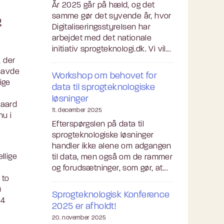
År 2025 går på hæld, og det
samme gør det syvende år, hvor
g
Digitaliseringsstyrelsen har
arbejdet med det nationale
initiativ sprogteknologi.dk. Vi vil...
, der
havde
Workshop om behovet for
ige
data til sprogteknologiske
løsninger
gaard
11. december 2025
nu i
Efterspørgslen på data til
sprogteknologiske løsninger
handler ikke alene om adgangen
llige
til data, men også om de rammer
og forudsætninger, som gør, at...
 to
)
Sprogteknologisk Konference
-4
2025 er afholdt!
20. november 2025