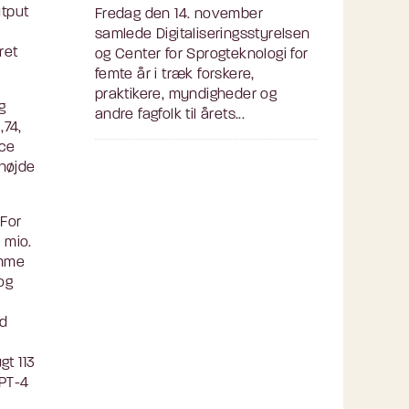
utput
Fredag den 14. november
samlede Digitaliseringsstyrelsen
ret
og Center for Sprogteknologi for
femte år i træk forskere,
praktikere, myndigheder og
g
andre fagfolk til årets...
,74,
nce
 højde
 For
 mio.
amme
og
ed
gt 113
GPT-4