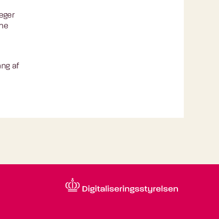
eger
rne
ang af