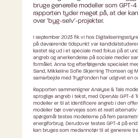
bruge generelle modeller som GPT-4 
rapporten tyder meget på, at der kan
over ’byg-selv’-projekter.
I september 2023 fik vi hos Digitaliseringsstyre
på daværende tidspunkt var kandidatstuderen
kastet sig ud i et speciale med fokus på at und
angreb og anerkendelse på sociale medier samm
formålet. Anna tog efterfølgende specialet m
Sand, Mikkeline Sofie Skjerning Thomsen og Mi
samarbejde med TrygFonden har udgivet en omf
Rapporten sammenligner Analyse & Tals modeller
sproglige angreb i tekst, med OpenAIs GPT-4 T
modeller er til at identificere angreb i den of
modeller bør overvejes som et reelt alternativ 
spørgsmål testes modellerne på fem parametre, n
energiforbrug. Derudover testes GPT-4 på en
kan bruges som medannotør til at generere træ