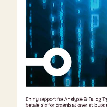
En ny rapport fra Analyse & Tal og 
betale sig for organisationer at byg