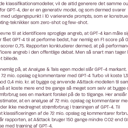
e klassifikationsmodeller, vil de altid generere det samme o
 for GPT-4, der er en generativ model, og som dermed svarer
4 med udgangspunkt i 10 varierende prompts, som er konstrue
ting-teknikker som zero-shot og few-shot.
vne til at identificere sproglige angreb, at GPT-4 kan måle si
 fået GPT-4 til at performe bedst, har nemlig en F1 score på 0
er scorer 0,75. Rapporten konkluderer dermed, at på performa
sificere angreb i den offentlige debat. Men så snart man tager
t billede.
 nemlig på, at Analyse & Tals egen model slår GPT-4 markant.
f 72 mio. opslag og kommentarer med GPT-4 Turbo vil koste 1,3
erimod 0,4 mio. kr. at bygge og anvende A&ttack-modellen til s
så at koste mere end tre gange så meget som selv at bygge 
forbrug ses en markant forskel på de to tilgange. Her anslår
stimater, at en analyse af 72 mio. opslag og kommentarer m
der ikke medregnet strømforbrug i træningen af GPT-4. Til
 klassificeringen af de 72 mio. opslag og kommentarer forbru
lår rapporten, at A&ttack bruger 150 gange mindre CO2 end 
lse med træning af GPT-4.