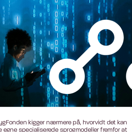
TrygFonden kigger nærmere på, hvorvidt det kan
ge egne specialiserede sprogmodeller fremfor at