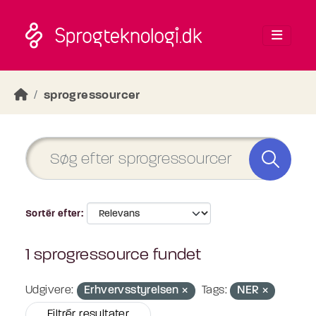
Skip to main content
sprogressourcer
Sortér efter
1 sprogressource fundet
Udgivere:
Erhvervsstyrelsen
Tags:
NER
Filtrér resultater