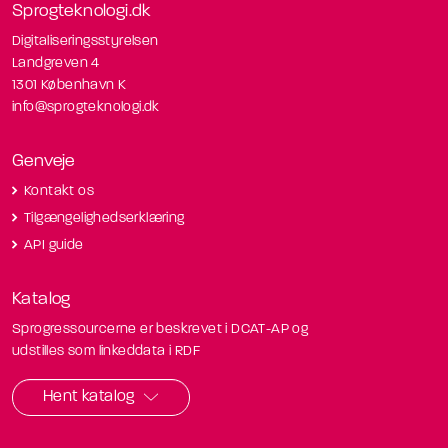
Sprogteknologi.dk
Digitaliseringsstyrelsen
Landgreven 4
1301 København K
info@sprogteknologi.dk
Genveje
Kontakt os
Tilgængelighedserklæring
API guide
Katalog
Sprogressourcerne er beskrevet i DCAT-AP og
udstilles som linkeddata i RDF
Hent katalog