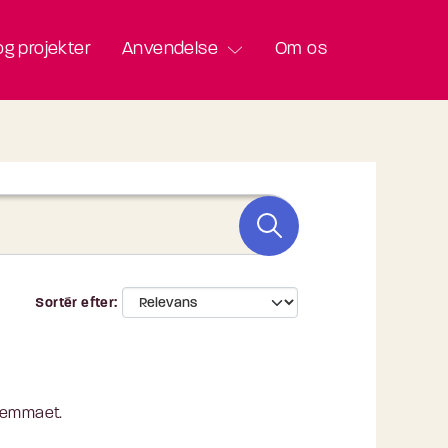
g projekter
Anvendelse
Om os
Sortér efter
 lemmaet.