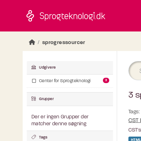
Skip to main content
sprogressourcer
Udgivere
3
Center for Sprogteknologi
3 s
Grupper
Tags:
Der er ingen Grupper der
CST 
matcher denne søgning
CST's
Tags
HTML