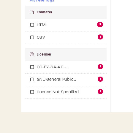
Vis flere Tags
Formater
3
HTML
1
CSV
Licenser
1
CC-BY-SA-4.0 -...
1
GNU General Public...
1
License Not Specified