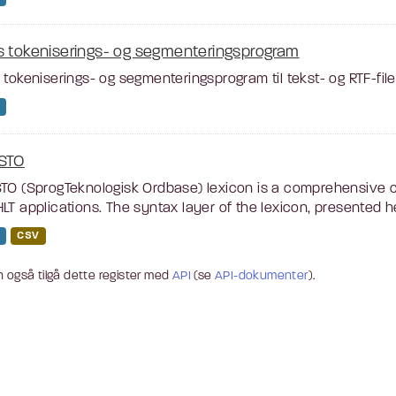
s tokeniserings- og segmenteringsprogram
 tokeniserings- og segmenteringsprogram til tekst- og RTF-filer
STO
TO (SprogTeknologisk Ordbase) lexicon is a comprehensive c
LT applications. The syntax layer of the lexicon, presented he
CSV
 også tilgå dette register med
API
(se
API-dokumenter
).