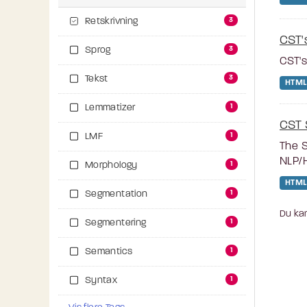
3
Retskrivning
CST'
3
Sprog
CST's
3
Tekst
HTML
1
Lemmatizer
CST 
1
LMF
The S
NLP/H
1
Morphology
HTML
1
Segmentation
Du kan
1
Segmentering
1
Semantics
1
Syntax