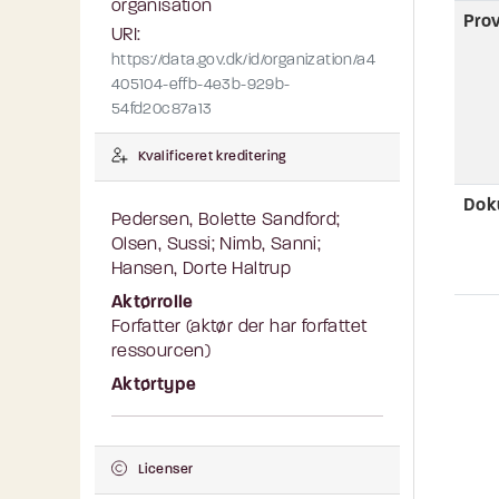
organisation
Pro
URI:
https://data.gov.dk/id/organization/a4
405104-effb-4e3b-929b-
54fd20c87a13
Kvalificeret kreditering
Dok
Pedersen, Bolette Sandford;
Olsen, Sussi; Nimb, Sanni;
Hansen, Dorte Haltrup
Aktørrolle
Forfatter (aktør der har forfattet
ressourcen)
Aktørtype
Licenser