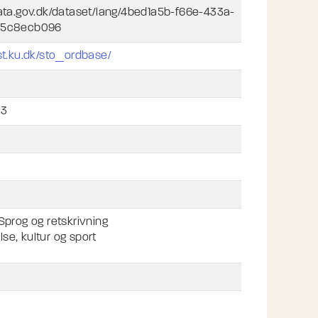
data.gov.dk/dataset/lang/4bed1a5b-f66e-433a-
55c8ecb096
cst.ku.dk/sto_ordbase/
13
Sprog og retskrivning
se, kultur og sport