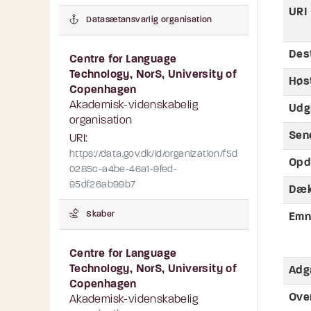
URI
Datasætansvarlig organisation
Des
Centre for Language
Technology, NorS, University of
Høs
Copenhagen
Akademisk-videnskabelig
Udg
organisation
Sen
URI:
https://data.gov.dk/id/organization/f5d
Opd
0285c-a4be-46a1-9fed-
95df26ab99b7
Dæk
Skaber
Emn
Centre for Language
Technology, NorS, University of
Adg
Copenhagen
Ove
Akademisk-videnskabelig