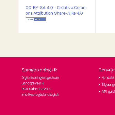
CC-BY-SA-4.0 - Creative Comm
ons Attribution Share-Alike 4.0
Sprogteknologi.dk
Genveje
Digitaliseringsstyrelsen
Kontakt
Landgreven 4
Tilgæng
1301 København K
API gui
info@sprogteknologi.dk