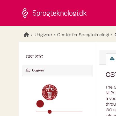
Skip to main content
Udgivere
Center for Sprogteknologi
CST STO
Udgiver
CS
The S
NLP/H
a voc
throu
ISO s