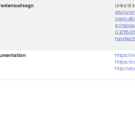
veniensudsagn
Links til
sitory/x
clarin.dk
s://repos
0.12115/2
handle/2
umentation
https://in
https://
http://st