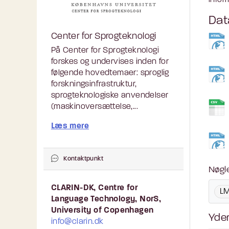
infor
Dat
Center for Sprogteknologi
På Center for Sprogteknologi
forskes og undervises inden for
følgende hovedtemaer: sproglig
forskningsinfrastruktur,
sprogteknologiske anvendelser
(maskinoversættelse,...
Læs mere
Kontaktpunkt
Nøgl
CLARIN-DK, Centre for
L
Language Technology, NorS,
University of Copenhagen
Yder
info@clarin.dk