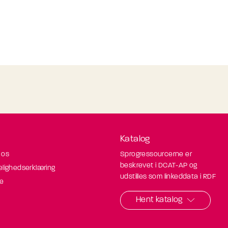
Katalog
 os
Sprogressourcerne er
beskrevet i DCAT-AP og
elighedserklæring
udstilles som linkeddata i RDF
de
Hent katalog