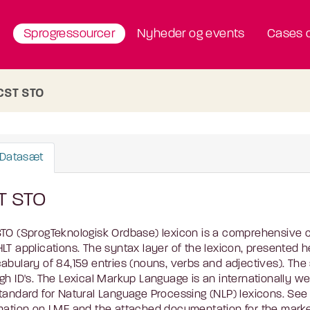
Sprogressourcer
Nyheder og events
Cases o
CST STO
Datasæt
T STO
TO (SprogTeknologisk Ordbase) lexicon is a comprehensive c
LT applications. The syntax layer of the lexicon, presented 
abulary of 84,159 entries (nouns, verbs and adjectives). The 
gh ID's. The Lexical Markup Language is an internationally
tandard for Natural Language Processing (NLP) lexicons. S