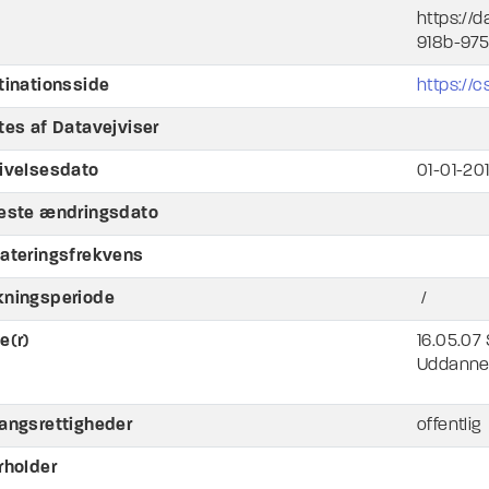
https://
918b-97
tinationsside
https://
tes af Datavejviser
ivelsesdato
01-01-20
este ændringsdato
ateringsfrekvens
ningsperiode
/
e(r)
16.05.07 
Uddannel
angsrettigheder
offentlig
rholder