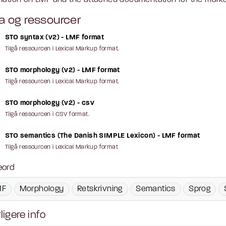
mation on LMF and the attached documentation for the marke
a og ressourcer
STO syntax (v2) - LMF format
Tilgå ressourcen i Lexical Markup format.
STO morphology (v2) - LMF format
Tilgå ressourcen i Lexical Markup format.
STO morphology (v2) - csv
Tilgå ressourcen i CSV format.
STO semantics (The Danish SIMPLE Lexicon) - LMF format
Tilgå ressourcen i Lexical Markup format
eord
MF
Morphology
Retskrivning
Semantics
Sprog
ligere info